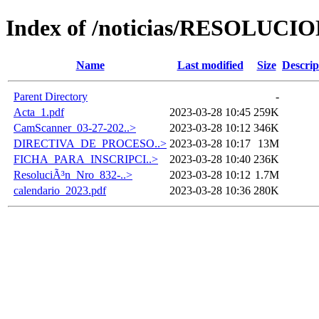
Index of /noticias/RESOLU
Name
Last modified
Size
Descrip
Parent Directory
-
Acta_1.pdf
2023-03-28 10:45
259K
CamScanner_03-27-202..>
2023-03-28 10:12
346K
DIRECTIVA_DE_PROCESO..>
2023-03-28 10:17
13M
FICHA_PARA_INSCRIPCI..>
2023-03-28 10:40
236K
ResoluciÃ³n_Nro_832-..>
2023-03-28 10:12
1.7M
calendario_2023.pdf
2023-03-28 10:36
280K