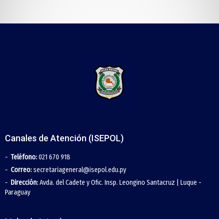
Canales de Atención (ISEPOL)
Teléfono:
021 670 918
Correo:
secretariageneral@isepol.edu.py
Dirección:
Avda. del Cadete y Ofic. Insp. Leongino Santacruz | Luque -
Paraguay