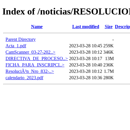
Index of /noticias/RESOLU
Name
Last modified
Size
Descrip
Parent Directory
-
Acta_1.pdf
2023-03-28 10:45
259K
CamScanner_03-27-202..>
2023-03-28 10:12
346K
DIRECTIVA_DE_PROCESO..>
2023-03-28 10:17
13M
FICHA_PARA_INSCRIPCI..>
2023-03-28 10:40
236K
ResoluciÃ³n_Nro_832-..>
2023-03-28 10:12
1.7M
calendario_2023.pdf
2023-03-28 10:36
280K